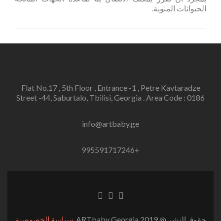
الحيوانات المنوية.
Flat No.17 , 5th Floor , Entrance -1 , Petre Kavtaradze
Street -44, Saburtalo, Tbilisi, Georgia . Area Code : 0186
info@artbaby.ge
+995591717246
Linkedin
Twitter
Facebook
link
link
link
حقوق النشر @ 2019 ARTbaby Georgia.
سياسة الخصوصية