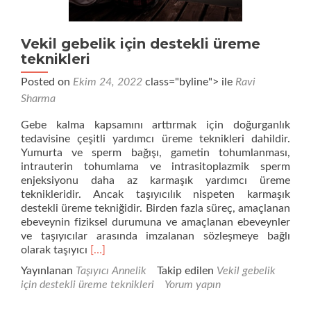
Vekil gebelik için destekli üreme
teknikleri
Posted on
Ekim 24, 2022
class="byline"> ile
Ravi
Sharma
Gebe kalma kapsamını arttırmak için doğurganlık
tedavisine çeşitli yardımcı üreme teknikleri dahildir.
Yumurta ve sperm bağışı, gametin tohumlanması,
intrauterin tohumlama ve intrasitoplazmik sperm
enjeksiyonu daha az karmaşık yardımcı üreme
teknikleridir. Ancak taşıyıcılık nispeten karmaşık
destekli üreme tekniğidir. Birden fazla süreç, amaçlanan
ebeveynin fiziksel durumuna ve amaçlanan ebeveynler
ve taşıyıcılar arasında imzalanan sözleşmeye bağlı
Daha
olarak taşıyıcı
[…]
fazla
Yayınlanan
Taşıyıcı Annelik
Takip edilen
Vekil gebelik
okuyunVekil
için destekli üreme teknikleri
Yorum yapın
gebelik
için