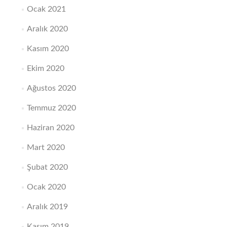
Ocak 2021
Aralık 2020
Kasım 2020
Ekim 2020
Ağustos 2020
Temmuz 2020
Haziran 2020
Mart 2020
Şubat 2020
Ocak 2020
Aralık 2019
Kasım 2019