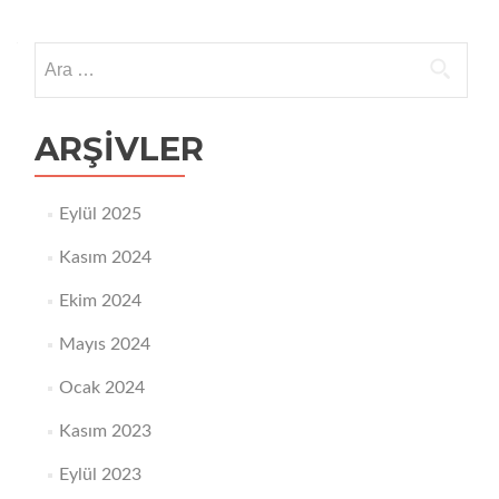
Arama:
ARŞIVLER
Eylül 2025
Kasım 2024
Ekim 2024
Mayıs 2024
Ocak 2024
Kasım 2023
Eylül 2023