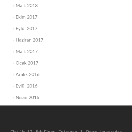
Mart 2018
Ekim 2017
Eylül 2017
Haziran 2017
Mart 2017
Ocak 2017
Aralık 2016
Eylül 2016
Nisan 2016