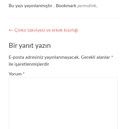
Bu yazı yayınlanmıştır . Bookmark
permalink
.
Yazı
←
Çinko takviyesi ve erkek kısırlığı
gezinmesi
Bir yanıt yazın
E-posta adresiniz yayınlanmayacak.
Gerekli alanlar
*
ile işaretlenmişlerdir
Yorum
*