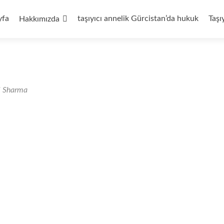
yfa
taşıyıcı annelik Gürcistan’da hukuk
Taşı
Hakkımızda
i Sharma