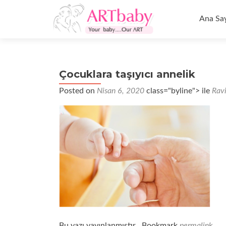
İçeriğe
geç
Ana Sa
Çocuklara taşıyıcı annelik
Posted on
Nisan 6, 2020
class="byline"> ile
Rav
Bu yazı yayınlanmıştır . Bookmark
permalink
.