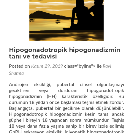
Hipogonadotropik hipogonadizmin
tanı ve tedavisi
Posted on
Kasım 29, 2019
class="byline"> ile
Ravi
Sharma
Androjen eksikliği, pubertal cinsel olgunlaşmayı
geciktiren veya durduran hipogonadotropik
hipogonadizmin (HH) karakteristik özelliğidir. Bu
durumun 18 yıldan önce başlaması teşhis etmek zordur.
Başlangıçta, pubertal bir gecikme olarak düşünülebilir.
Hipogonadotropik hipogonadizmin kesin tanısı ancak
şüpheli bireyin 18 yaşından sonra mümkündür. Teşhis
18 veya daha fazla yaşına sahip bir birey izole edilmiş
Dah
GnRH sekresyon eksikliği idiyopatik hipogonadotropik