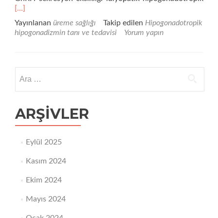
fazl
[…]
oku
Yayınlanan
üreme sağlığı
Takip edilen
Hipogonadotropik
hip
hipogonadizmin tanı ve tedavisi
Yorum yapın
tanı
ve
teda
Arama:
ARŞIVLER
Eylül 2025
Kasım 2024
Ekim 2024
Mayıs 2024