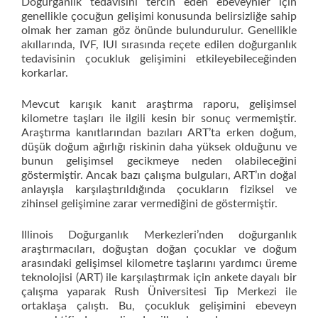
Doğurganlık tedavisini tercih eden ebeveynler için
genellikle çocuğun gelişimi konusunda belirsizliğe sahip
olmak her zaman göz önünde bulundurulur. Genellikle
akıllarında, IVF, IUI sırasında reçete edilen doğurganlık
tedavisinin çocukluk gelişimini etkileyebileceğinden
korkarlar.
Mevcut karışık kanıt araştırma raporu, gelişimsel
kilometre taşları ile ilgili kesin bir sonuç vermemiştir.
Araştırma kanıtlarından bazıları ART’ta erken doğum,
düşük doğum ağırlığı riskinin daha yüksek olduğunu ve
bunun gelişimsel gecikmeye neden olabileceğini
göstermiştir. Ancak bazı çalışma bulguları, ART’ın doğal
anlayışla karşılaştırıldığında çocukların fiziksel ve
zihinsel gelişimine zarar vermediğini de göstermiştir.
Illinois Doğurganlık Merkezleri’nden doğurganlık
araştırmacıları, doğuştan doğan çocuklar ve doğum
arasındaki gelişimsel kilometre taşlarını yardımcı üreme
teknolojisi (ART) ile karşılaştırmak için ankete dayalı bir
çalışma yaparak Rush Üniversitesi Tıp Merkezi ile
ortaklaşa çalıştı. Bu, çocukluk gelişimini ebeveyn