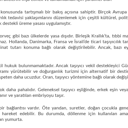
k konusunda tartışmalı bir bakış açısına sahiptir. Birçok Avrupa 
nlık tedavisi yaklaşımlarını düzenlemek için çeşitli kültürel, polit
destekli üreme yasası uygulamıştır.
veç gibi bazı ülkelerde yasa dışıdır. Birleşik Krallık’ta, tıbbi ma
az. Hollanda, Danimarka, Fransa ve İsrail’de ticari taşıyıcılık 
inat tutarı konuma bağlı olarak değiştirilebilir. Ancak, bazı ey
il hukuk bulunmamaktadır. Ancak taşıyıcı vekil destekleyici Gü
rogramı yürütebilir ve doğurganlık turizmi için alternatif bir dest
 nispeten daha ucuzdur. Oran, taşıyıcı yöntemine bağlı olarak değişi
 çok daha pahalıdır. Geleneksel taşıyıcı eşliğinde, erkek eşin veya
nır ve yaratılan embriyoyu taşır.
r bağlantısı vardır. Öte yandan, suretler, doğan çocukla gene
a hareket edebilir. Bu durumda, döllenme için kullanılan am
an yumurta.