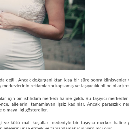
değil. Ancak doğurganlıktan kısa bir süre sonra klinisyenler t
merkezlerinin reklamlarını kapsamış ve taşıyıcılık bilincini artırmı
ınlar için bir istihdam merkezi haline geldi. Bu taşıyıcı merkezle
önce, ailelerini tamamlayan işsiz kadınlar. Ancak parasızlık ne
e olmaya ilgi gösterdiler.
ği ve kötü mali koşulları nedeniyle bir taşıyıcı merkez haline g
tin ailelerini inşa etmek ve tamamlamak için yardımcı olur.