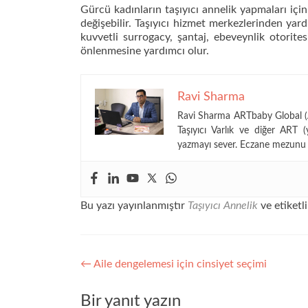
Gürcü kadınların taşıyıcı annelik yapmaları içi
değişebilir. Taşıyıcı hizmet merkezlerinden yar
kuvvetli surrogacy, şantaj, ebeveynlik otoritesi 
önlenmesine yardımcı olur.
Ravi Sharma
Ravi Sharma ARTbaby Global (AR
Taşıyıcı Varlık ve diğer ART (
yazmayı sever. Eczane mezunu 
Bu yazı yayınlanmıştır
Taşıyıcı Annelik
ve etiketl
Yazı
←
Aile dengelemesi için cinsiyet seçimi
gezinmesi
Bir yanıt yazın