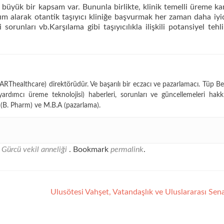
n büyük bir kapsam var. Bununla birlikte, klinik temelli üreme ka
dım alarak otantik taşıyıcı kliniğe başvurmak her zaman daha iyid
sorunları vb.Karşılama gibi taşıyıcılıkla ilişkili potansiyel tehli
Thealthcare) direktörüdür. Ve başarılı bir eczacı ve pazarlamacı. Tüp Be
yardımcı üreme teknolojisi) haberleri, sorunları ve güncellemeleri hakk
(B. Pharm) ve M.B.A (pazarlama).
i
Gürcü vekil anneliği
. Bookmark
permalink
.
Ulusötesi Vahşet, Vatandaşlık ve Uluslararası Se