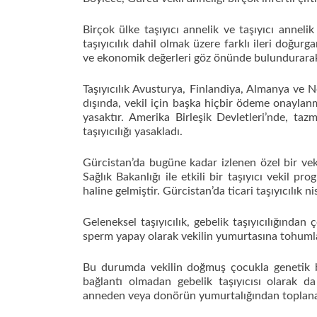
Birçok ülke taşıyıcı annelik ve taşıyıcı anneli
taşıyıcılık dahil olmak üzere farklı ileri doğurga
ve ekonomik değerleri göz önünde bulundurarak 
Taşıyıcılık Avusturya, Finlandiya, Almanya ve Nor
dışında, vekil için başka hiçbir ödeme onaylanm
yasaktır. Amerika Birleşik Devletleri’nde, tazm
taşıyıcılığı yasakladı.
Gürcistan’da bugüne kadar izlenen özel bir vek
Sağlık Bakanlığı ile etkili bir taşıyıcı vekil p
haline gelmiştir. Gürcistan’da ticari taşıyıcılık
Geleneksel taşıyıcılık, gebelik taşıyıcılığından
sperm yapay olarak vekilin yumurtasına tohumla
Bu durumda vekilin doğmuş çocukla genetik bi
bağlantı olmadan gebelik taşıyıcısı olarak d
anneden veya donörün yumurtalığından toplan