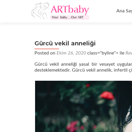
İçeriğe
geç
Ana Sa
Gürcü vekil anneliği
Posted on
Ekim 26, 2020
class="byline"> ile
Ra
Gürcü vekil anneliği yasal bir vesayet uygula
desteklemektedir. Gürcü vekil annelik, infertil çi