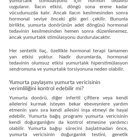
yumurtalık stimülasyonu için hormon tedavisi
uygulanır. İlacın etkisi, döngü sona erene kadar
vücudunuzda kalır. Ancak ilacın kesilmesinden sonra
hormonal seviye önceki gibi geri çekilir. Bununla
birlikte, yumurta donörünün adet döngüsü hormonal
tedavinin kesilmesinden hemen sonra düzenlenemez,
ancak yumurtalık stimülasyonu durdurulacaktır.
Her sentetik ilaç, özellikle hormonal terapi tamamen
yan etkisi yoktur. Nadir durumlarda, hormonal
tedavinin olumsuz etkisi yumurtalık hiperstimülasyon
sendromuna ve yumurtalık torsiyonuna neden olabilir.
Yumurta paylaşımı yumurta vericisinin
verimliliğini kontrol edebilir mi?
Yumurta donörü, diğer infertil çiftlere veya kendi
ailelerini kurmak isteyen bekar ebeveynlere yardım
etmenin yanı sıra kendi ailesini inşa etmeyi de hayal
edebilir. Yumurta bağış programı yumurta vericisinin
kendi doğurganlığını da kontrol etmesine yardımcı
olabilir. Yumurta bağışı sürecini başlatmadan önce,
yumurta vericisinin doğurganlık testini, genetik