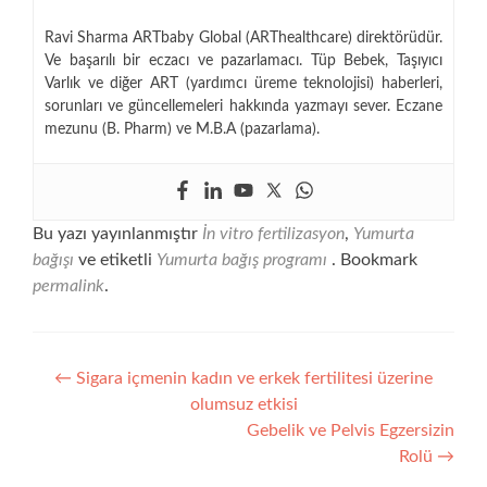
Ravi Sharma ARTbaby Global (ARThealthcare) direktörüdür.
Ve başarılı bir eczacı ve pazarlamacı. Tüp Bebek, Taşıyıcı
Varlık ve diğer ART (yardımcı üreme teknolojisi) haberleri,
sorunları ve güncellemeleri hakkında yazmayı sever. Eczane
mezunu (B. Pharm) ve M.B.A (pazarlama).
Bu yazı yayınlanmıştır
İn vitro fertilizasyon
,
Yumurta
bağışı
ve etiketli
Yumurta bağış programı
. Bookmark
permalink
.
Yazı
←
Sigara içmenin kadın ve erkek fertilitesi üzerine
olumsuz etkisi
gezinmesi
Gebelik ve Pelvis Egzersizin
Rolü
→