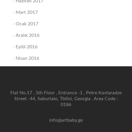
Haziran 2017
Mart 2017
Ocak 2017
Aralık 2016
Eylül 2016
Nisan 2016
Flat No.17 , 5th Floor , Entrance -1 , Petre Kavtaradze
Street -44, Saburtalo, Tbilisi, Georgia . Area Code :
0186
info@artbaby.ge