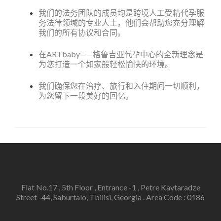
我们的法务团队的成员均是跨境人工受精代孕服
务法律领域的专业人士。他们会帮助您充分理解
我们的所有协议和合同。
在ARTbaby——格鲁吉亚代孕中心的全新理念是
为您打造一个如家般轻松愉快的环境。
我们确保您在治疗、旅行和入住期间一切顺利，
为您留下一段美好的回忆。
Flat No.17 , 5th Floor , Entrance -1 , Petre Kavtaradze
Street -44, Saburtalo, Tbilisi, Georgia . Area Code : 0186