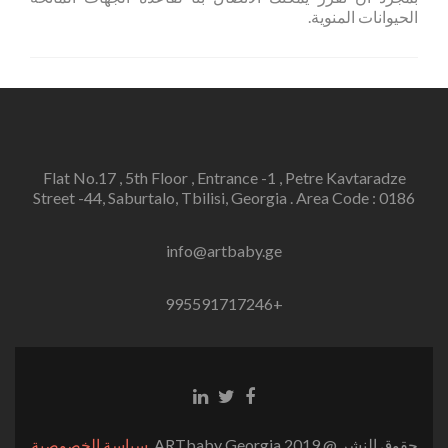
الحيوانات المنوية.
Flat No.17 , 5th Floor , Entrance -1 , Petre Kavtaradze
Street -44, Saburtalo, Tbilisi, Georgia . Area Code : 0186
info@artbaby.ge
+995591717246
Linkedin
Twitter
Facebook
link
link
link
حقوق النشر @ 2019 ARTbaby Georgia.
سياسة الخصوصية