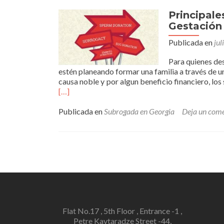
Principale
Gestación
Publicada en
jul
Para quienes des
estén planeando formar una familia a través de 
causa noble y por algun beneficio financiero, lo
[…]
Publicada en
Subrogada en Georgia
Deja un come
Flat No.17 , 5th Floor , Entrance -1 ,
Petre Kavtaradze Street -44,