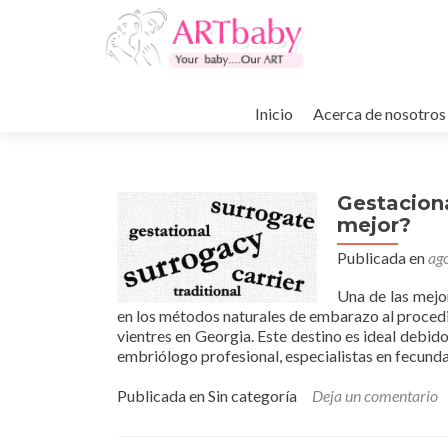
Ir
al
Inicio
Acerca de nosotros
contenido
Gestaciona
mejor?
Publicada en
ag
Una de las mejor
en los métodos naturales de embarazo al procedim
vientres en Georgia. Este destino es ideal debido 
embriólogo profesional, especialistas en fecund
Publicada en Sin categoría
Deja un comentario