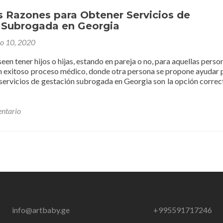
¿Cuál
es
s Razones para Obtener Servicios de
el
 Subrogada en Georgia
mejor?
io 10, 2020
een tener hijos o hijas, estando en pareja o no, para aquellas perso
un exitoso proceso médico, donde otra persona se propone ayudar 
s servicios de gestación subrogada en Georgia son la opción correc
ntario
info@artbaby.ge
+995591717246