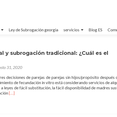
Ley de Subrogación georgia
servicios
Blog ES
Comu
l y subrogación tradicional: ¿Cuál es el
osto 31, 2020
es decisiones de parejas de parejas sin hijos/propósito después d
iento de fecundación in vitro está considerando servicios de alqu
a leyes de fácil substitución, la fácil disponibilidad de madres sus
Leer
ación
[…]
másGestacional
y
subrogación
tradicional: