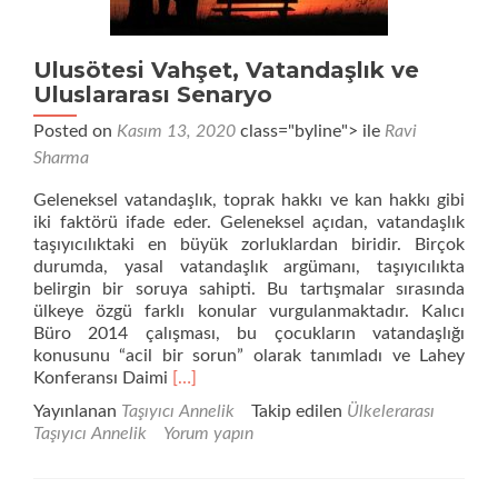
Ulusötesi Vahşet, Vatandaşlık ve
Uluslararası Senaryo
Posted on
Kasım 13, 2020
class="byline"> ile
Ravi
Sharma
Geleneksel vatandaşlık, toprak hakkı ve kan hakkı gibi
iki faktörü ifade eder. Geleneksel açıdan, vatandaşlık
taşıyıcılıktaki en büyük zorluklardan biridir. Birçok
durumda, yasal vatandaşlık argümanı, taşıyıcılıkta
belirgin bir soruya sahipti. Bu tartışmalar sırasında
ülkeye özgü farklı konular vurgulanmaktadır. Kalıcı
Büro 2014 çalışması, bu çocukların vatandaşlığı
konusunu “acil bir sorun” olarak tanımladı ve Lahey
Daha
Konferansı Daimi
[…]
fazla
Yayınlanan
Taşıyıcı Annelik
Takip edilen
Ülkelerarası
okuyunUlusötesi
Taşıyıcı Annelik
Yorum yapın
Vahşet,
Vatandaşlık
ve