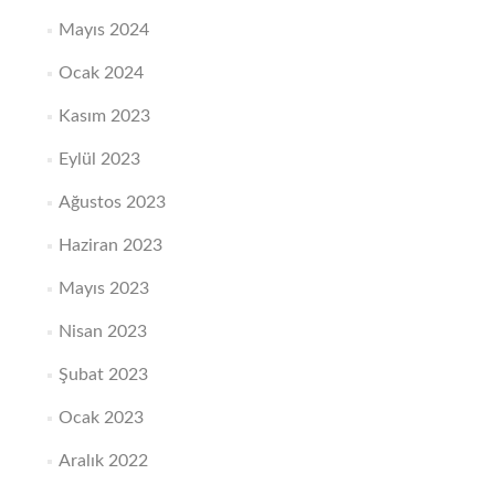
Mayıs 2024
Ocak 2024
Kasım 2023
Eylül 2023
Ağustos 2023
Haziran 2023
Mayıs 2023
Nisan 2023
Şubat 2023
Ocak 2023
Aralık 2022