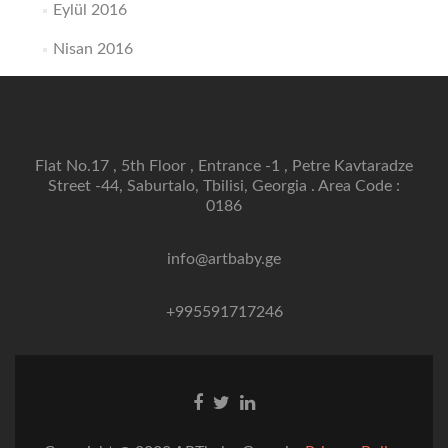
Eylül 2016
Nisan 2016
Flat No.17 , 5th Floor , Entrance -1 , Petre Kavtaradze
Street -44, Saburtalo, Tbilisi, Georgia . Area Code :
0186
info@artbaby.ge
+995591717246
Facebook
Twitter
Linkedin
bağlantısı
bağlantısı
bağlantısı