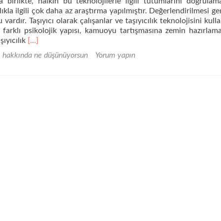
la birlikte, halkın bu teknolojilerle ilgili tutumlarını doğrulam
ılıkla ilgili çok daha az araştırma yapılmıştır. Değerlendirilmesi ge
vardır. Taşıyıcı olarak çalışanlar ve taşıyıcılık teknolojisini kull
 farklı psikolojik yapısı, kamuoyu tartışmasına zemin hazırlama
Daha
ıyıcılık
[…]
fazla
e hakkında ne düşünüyorsun
Yorum yapın
okuyunGenel
nüfusun
taşıyıcı
anneye
bakış
açısı
nedir?