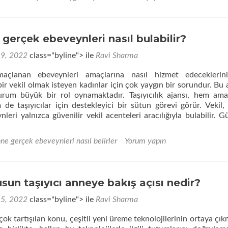
okuyunHedeflenen
ebeveynlerin
duygusal
yönleri
 gerçek ebeveynleri nasıl bulabilir?
 9, 2022
class="byline"> ile
Ravi Sharma
açlanan ebeveynleri amaçlarına nasıl hizmet edeceklerini
bir vekil olmak isteyen kadınlar için çok yaygın bir sorundur. Bu 
kurum büyük bir rol oynamaktadır. Taşıyıcılık ajansı, hem am
de taşıyıcılar için destekleyici bir sütun görevi görür. Vekil,
eri yalnızca güvenilir vekil acenteleri aracılığıyla bulabilir. Gü
nne gerçek ebeveynleri nasıl belirler
Yorum yapın
ekil
eri
sun taşıyıcı anneye bakış açısı nedir?
?
 5, 2022
class="byline"> ile
Ravi Sharma
çok tartışılan konu, çeşitli yeni üreme teknolojilerinin ortaya çık