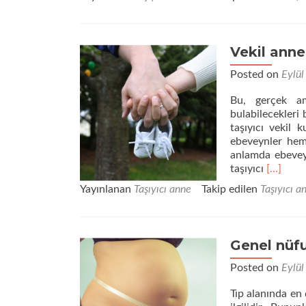
Vekil anne
Posted on
Eylül
Bu, gerçek am
bulabilecekleri 
taşıyıcı vekil 
ebeveynler hem 
anlamda ebeveynl
Daha
taşıyıcı
[…]
fazla
Yayınlanan
Taşıyıcı anne
Takip edilen
Taşıyıcı a
okuyunV
anne
gerçek
ebeveynl
Genel nüfu
nasıl
bulabilir
Posted on
Eylül
Tıp alanında en 