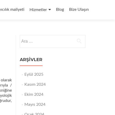
yıcılık maliyeti
Blog
Bize Ulaşın
Hizmetler
Arama:
ARŞIVLER
Eylül 2025
 olarak
Kasım 2024
rıyla /
kniğine
Ekim 2024
yolojik
ğrudur,
Mayıs 2024
Ocak 2024