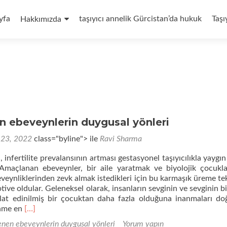
yfa
taşıyıcı annelik Gürcistan’da hukuk
Taşı
Hakkımızda
n ebeveynlerin duygusal yönleri
 23, 2022
class="byline"> ile
Ravi Sharma
infertilite prevalansının artması gestasyonel taşıyıcılıkla yaygın
Amaçlanan ebeveynler, bir aile yaratmak ve biyolojik çocukla
eveynliklerinden zevk almak istedikleri için bu karmaşık üreme te
ive oldular. Geleneksel olarak, insanların sevginin ve sevginin bi
vlat edinilmiş bir çocuktan daha fazla olduğuna inanmaları do
Daha
inme en
[…]
fazla
nen ebeveynlerin duygusal yönleri
Yorum yapın