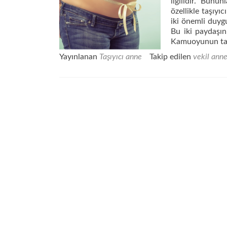
ilgilidir. Bunun
özellikle taşıyıc
iki önemli duygu 
Bu iki paydaşın
Kamuoyunun taş
Yayınlanan
Taşıyıcı anne
Takip edilen
vekil ann