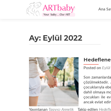
İçeriğe
geç
Ana Sa
Ay:
Eylül 2022
Hedeflene
Posted on
Eylül
Son zamanlarda, 
çözülmektedir. 
çocuklarıyla eb
dahil olmaya mot
çocukları ile e
ancak evlat ed
Yayınlanan
Taşıyıcı Annelik
Takip edilen
Hedefle