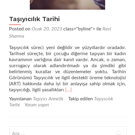
Taşıyıcılık Tarihi
Posted on
Ocak 20, 2023
class="byline"> ile
Ravi
Sharma
Taşıyıcılık süreci yeni değildir ve yüzyıllardır oradadır.
Tarihsel süreçte, bir çocuğu diğerine taşıyan bir kadın
kavramının varlığına dair kanıt vardır. Ancak, o zaman,
surrogacy olarak adlandırılmadı ya da şimdiki gibi
belirlenmiş kurallar ve düzenlemeler yoktu. Tarihin
Görünümü Taşıyıcılık ve ilgili destekli üreme teknolojisi
(ART) hakkında daha iyi bir anlayışa sahip olmak için,
Daha
taşıyıcılığı, ilgili yasallıkları
[…]
fazla
Yayınlanan
Taşıyıcı Annelik
Takip edilen
Taşıyıcılık
okuyunTaşıyıcılık
Tarihi
Yorum yapın
Tarihi
Arama: