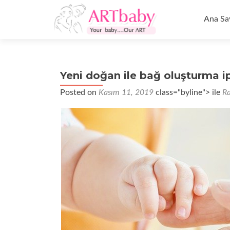
İçeriğe
geç
Ana Sa
Yeni doğan ile bağ oluşturma ip
Posted on
Kasım 11, 2019
class="byline"> ile
R