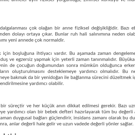
galanması çok olağan bir anne fiziksel değişikliğidir. Bazı 
den dolayı ortaya çıkar. Bunlar ruh hali salınımına neden olabil
ınımı yeni annede çok normaldir.
k için boşluğuna ihtiyacı vardır. Bu aşamada zaman dengelem
duş ve egzersiz yapmak için yeterli zaman tanınmalıdır. Büyük
beveynin de çocuğun doğumundan sonra mümkün olduğunca erken
ların oluşturulmasını desteklemeye yardımcı olmalıdır. Bu n
eye bakmak da bir yenidoğan ile bağlanma sürecini düzeltmek i
endirilmesine yardımcı olabilir.
bir süreçtir ve her küçük anın dikkat edilmesi gerekir. Bazı uz
 yardımcı olan bir bebek defteri hazırlayarak tüm bu değerli 
zaman duygusal bağları güçlendirir, insidans zamanı olarak bu 
a, anlar değerli hale gelir ve uzun vadede değerli yönler sağlar.