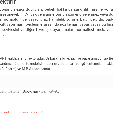
ktirir
çoğunun ezici duyguları, bebek hakkında şaşkınlık hissine yol aç
issetmeyebilir. Ancak yeni anne bunun için endişelenmez veya d
ormaldir ve yaşadığınız hamilelik türüne bağlı değildir. Sa
ilt yapışması, beslenme sırasında göz teması yavaş yavaş bu hissi
seviyesini ve diğer fizyolojik ayarlamaları normalleştirmek, ye
ır.
Thealthcare) direktörüdür. Ve başarılı bir eczacı ve pazarlamacı. Tüp Be
yardımcı üreme teknolojisi) haberleri, sorunları ve güncellemeleri hakk
(B. Pharm) ve M.B.A (pazarlama).
oğan ile bağ
. Bookmark
permalink
.
sı kombinasyonu nelerdir?