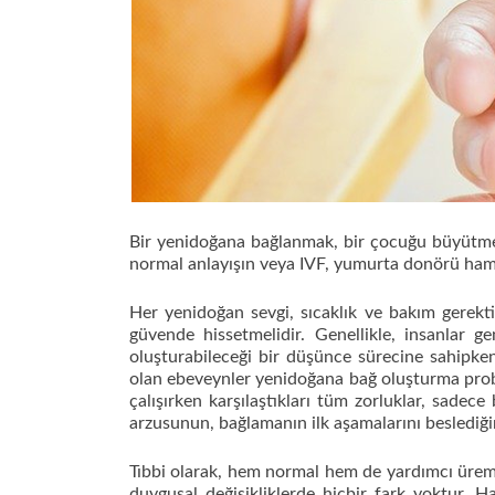
Bir yenidoğana bağlanmak, bir çocuğu büyütmeni
normal anlayışın veya IVF, yumurta donörü hamile
Her yenidoğan sevgi, sıcaklık ve bakım gerekti
güvende hissetmelidir. Genellikle, insanlar 
oluşturabileceği bir düşünce sürecine sahipke
olan ebeveynler yenidoğana bağ oluşturma probl
çalışırken karşılaştıkları tüm zorluklar, sadec
arzusunun, bağlamanın ilk aşamalarını beslediğini
Tıbbi olarak, hem normal hem de yardımcı üreme 
duygusal değişikliklerde hiçbir fark yoktur. H