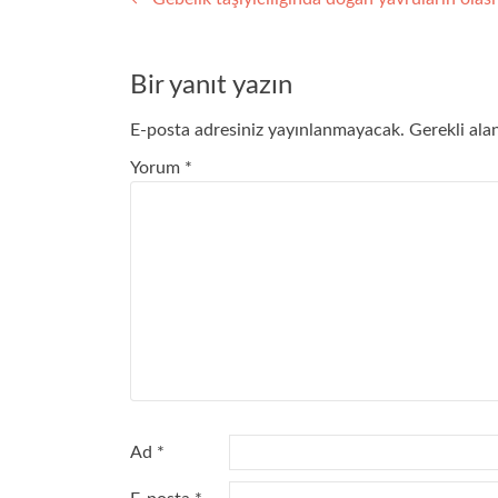
Yazı
gezinmesi
Bir yanıt yazın
E-posta adresiniz yayınlanmayacak.
Gerekli ala
Yorum
*
Ad
*