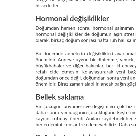
hissederler.
Hormonal değişiklikler
Doğumdan hemen sonra, hormonal salınımın dal
hormonal değişiklikler de doğumun aşırı stresin
olarak, birkaç doğum sonrası hafta ruh hali sal
Bu dönemde annelerin değişiklikleri ayarlama
önemlidir. Anneye uygun bir dinlenme, yemek, 
büyükbabalar ve diğer bakıcılar, her iki e
refah elde etmesini kolaylaştırarak yeni bağ
doğumdan önce değil, doğumdan sonra yeni ann
önemlidir. Biraz zaman alabilir, ancak bağın güçl
Bellek saklama
Bir çocuğun büyümesi ve değişimleri çok hızlı 
daha sonra yenidoğanın çocukluğunu keşfetmeye
kaydını tutmayı önerdi. Anıları kaydetmek her 
her erdemini konsantre edemeyebiliriz. Daha sonr