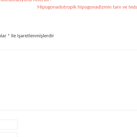
Hipogonadotropik hipogonadizmin tanı ve ted
nlar
*
ile işaretlenmişlerdir