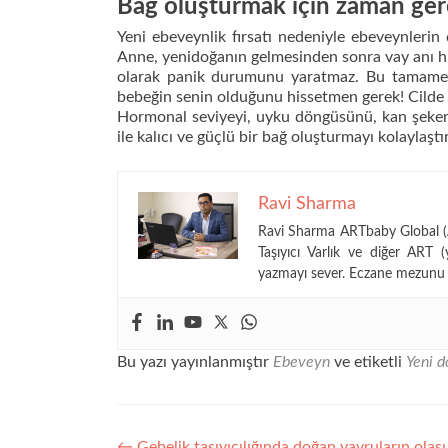
Bağ oluşturmak için zaman gere
Yeni ebeveynlik fırsatı nedeniyle ebeveynlerin 
Anne, yenidoğanın gelmesinden sonra vay anı h
olarak panik durumunu yaratmaz. Bu tamamen n
bebeğin senin olduğunu hissetmen gerek! Cilde c
Hormonal seviyeyi, uyku döngüsünü, kan şekeri 
ile kalıcı ve güçlü bir bağ oluşturmayı kolaylaştır
Ravi Sharma
Ravi Sharma ARTbaby Global (AR
Taşıyıcı Varlık ve diğer ART (
yazmayı sever. Eczane mezunu 
Bu yazı yayınlanmıştır
Ebeveyn
ve etiketli
Yeni d
←
Gebelik taşıyıcılığında doğan yavruların ola