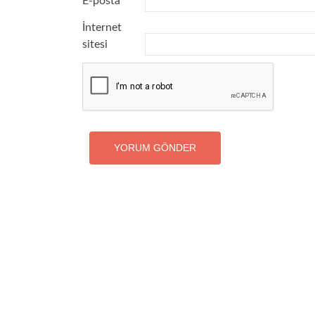
E-posta
*
İnternet
sitesi