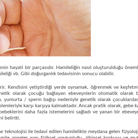
n hayati bir parçasıdır. Hamileliğin nasıl oluşturulduğu önemli
liği vb. Gibi doğurganlık tedavisinin sonucu olabilir.
rir. Kendisini yetiştirdiği yerde oynamak, öğrenmek ve keşfetm
genetik olarak çocuğu bağlayan ebeveynlerin otomatik olarak 
n, yumurta / sperm bağışı nedeniyle genetik olarak çocuklardan
emleriyle karşı karşıya kalmaktadır. Ancak pratik olarak, gebe 
e bebeklerini daha fazla istemelerini sağladı ve yanan bir ebeve
 belirtti.
teknolojisi ile tedavi edilen hamilelikte meydana gelen fizyoloj
amile anneler aynı fiziksel yorgunluğu, zihinsel korkuyu ve mu