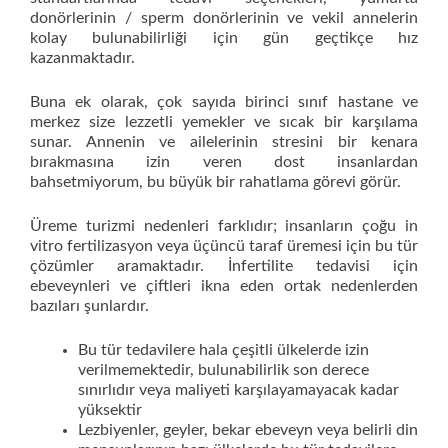
donörlerinin / sperm donörlerinin ve vekil annelerin
kolay bulunabilirliği için gün geçtikçe hız
kazanmaktadır.
Buna ek olarak, çok sayıda birinci sınıf hastane ve
merkez size lezzetli yemekler ve sıcak bir karşılama
sunar. Annenin ve ailelerinin stresini bir kenara
bırakmasına izin veren dost insanlardan
bahsetmiyorum, bu büyük bir rahatlama görevi görür.
Üreme turizmi nedenleri farklıdır; insanların çoğu in
vitro fertilizasyon veya üçüncü taraf üremesi için bu tür
çözümler aramaktadır. İnfertilite tedavisi için
ebeveynleri ve çiftleri ikna eden ortak nedenlerden
bazıları şunlardır.
Bu tür tedavilere hala çeşitli ülkelerde izin
verilmemektedir, bulunabilirlik son derece
sınırlıdır veya maliyeti karşılayamayacak kadar
yüksektir
Lezbiyenler, geyler, bekar ebeveyn veya belirli din