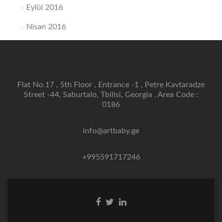
Eylül 2016
Nisan 2016
Flat No.17 , 5th Floor , Entrance -1 , Petre Kavtaradze
Street -44, Saburtalo, Tbilisi, Georgia . Area Code :
0186
info@artbaby.ge
+995591717246
Facebook
Twitter
Linkedin
bağlantısı
bağlantısı
bağlantısı