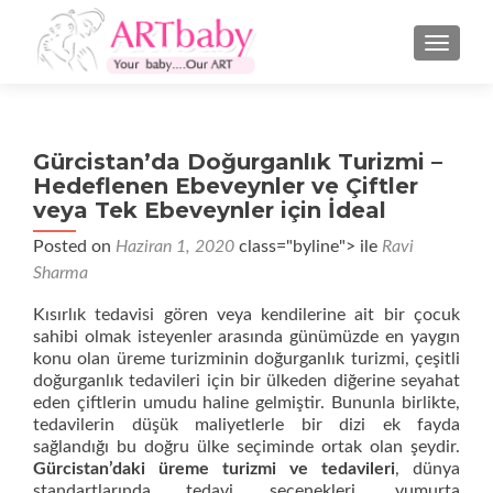
NAVIGA
Gürcistan’da Doğurganlık Turizmi –
Hedeflenen Ebeveynler ve Çiftler
veya Tek Ebeveynler için İdeal
Posted on
Haziran 1, 2020
class="byline"> ile
Ravi
Sharma
Kısırlık tedavisi gören veya kendilerine ait bir çocuk
sahibi olmak isteyenler arasında günümüzde en yaygın
konu olan üreme turizminin doğurganlık turizmi, çeşitli
doğurganlık tedavileri için bir ülkeden diğerine seyahat
eden çiftlerin umudu haline gelmiştir. Bununla birlikte,
tedavilerin düşük maliyetlerle bir dizi ek fayda
sağlandığı bu doğru ülke seçiminde ortak olan şeydir.
Gürcistan’daki üreme turizmi ve tedavileri
, dünya
standartlarında tedavi seçenekleri, yumurta