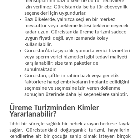
mensuplarının bazı ülkelerde bu tür tedavilere
izin verilmez; Gürcistan’da ise bu tür ebeveynlik
seçenekleri için uygundurlar.
Bazı ülkelerde, yalnızca seçilen bir merkez
mevcuttur veya bekleme listesi beklenemeyecek
kadar uzun. Gürcistan’da üreme turizmi sadece
uygun fiyatlı değil, aynı zamanda kolay
kullanılabilir.
Gürcistan’da taşıyıcılık, yumurta verici hizmetleri
veya sperm verici hizmetleri gibi tedavi maliyeti
karşılanabilir; size tam paketler de
sunulmaktadır.
Gürcistan, çiftlerin rahim bazlı veya genetik
faktörlere hangi embriyoların implante edildiğini
seçmesine ve seçmesine izin veren döllenme
sonuçları üzerinde daha iyi seçeneklere sahiptir.
Üreme Turizminden Kimler
Yararlanabilir?
Tıbbi bir süreçle sağlıklı bir bebek arayan herkese fayda
sağlar. Gürcistan’daki doğurganlık turizmi, hayallerini
kendilerine ait bir çocuğa sahip olmak isteyen birçok