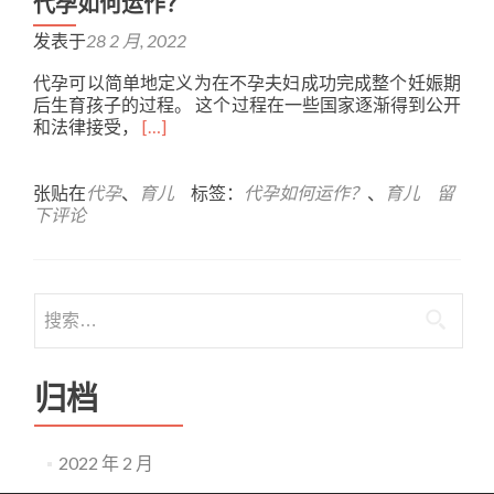
代孕如何运作？
发表于
28 2 月, 2022
代孕可以简单地定义为在不孕夫妇成功完成整个妊娠期
后生育孩子的过程。 这个过程在一些国家逐渐得到公开
Read
和法律接受，
[…]
more
about
代
张贴在
代孕
、
育儿
标签：
代孕如何运作？
、
育儿
留
孕
下评论
如
何
运
作？
搜
索：
归档
2022 年 2 月