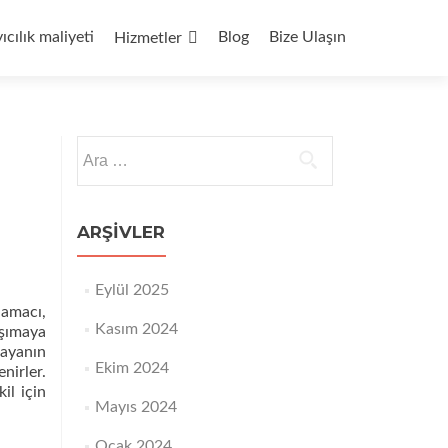
yıcılık maliyeti
Blog
Bize Ulaşın
Hizmetler
Arama:
ARŞIVLER
Eylül 2025
 amacı,
Kasım 2024
aşımaya
layanın
Ekim 2024
nirler.
il için
Mayıs 2024
Ocak 2024