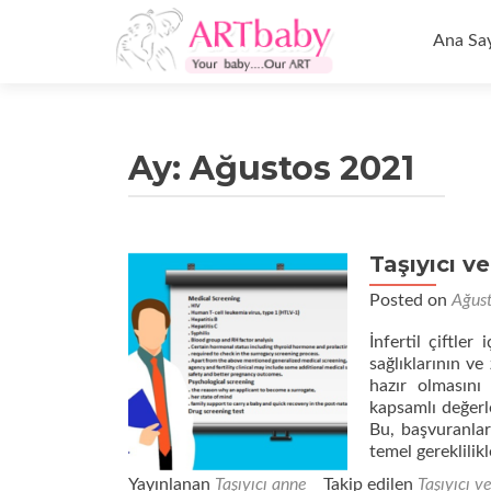
İçeriğe
geç
Ana Sa
Ay:
Ağustos 2021
Taşıyıcı v
Posted on
Ağus
İnfertil çiftle
sağlıklarının v
hazır olmasını 
kapsamlı değerl
Bu, başvuranları
temel gereklilik
Yayınlanan
Taşıyıcı anne
Takip edilen
Taşıyıcı v