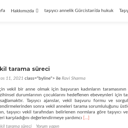
yfa
taşıyıcı annelik Gürcistan’da hukuk
Taşı
Hakkımızda
ekil tarama süreci
tos 11, 2021
class="byline"> ile
Ravi Sharma
r için vekil bir anne olmak için başvuran kadınların taramasının
e zihinsel durumlarının çocuklarını hedeflenen ebeveynleri için t
sağlamaktır. Taşıyıcı ajanslar, vekil başvuru formu ve sorgu
endirmelerinden sonra vekil anneleri tarama sorumluluğunu üstle
n, taşıyıcı vekil tarafından belirlenen normlara göre taşıyıcı vek
Daha
leri karşıladığını değerlendirmeye yardımcı
[…]
fazla
ekil tarama süreci
Yorum yapın