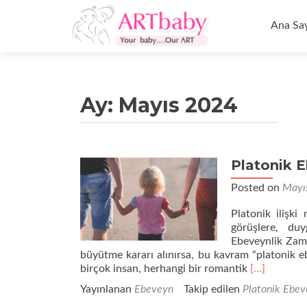
İçeriğe
geç
Ana Sa
Ay:
Mayıs 2024
Platonik E
Posted on
Mayı
Platonik ilişki
görüşlere, duy
Ebeveynlik Zama
büyütme kararı alınırsa, bu kavram “platonik ebe
Daha
birçok insan, herhangi bir romantik
[…]
fazla
Yayınlanan
Ebeveyn
Takip edilen
Platonik Ebev
okuyunPlat