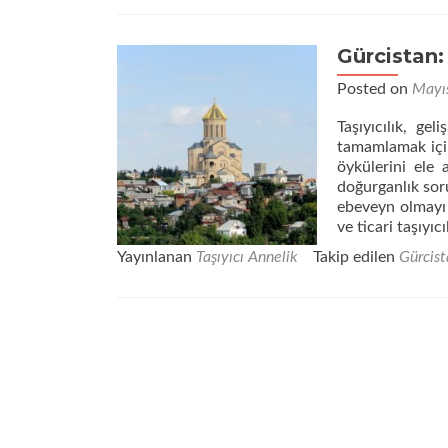
Ebeveynlik
Nedir?
Gürcistan: 
Posted on
Mayı
Taşıyıcılık, ge
tamamlamak için
öykülerini ele
doğurganlık soru
ebeveyn olmayı d
ve ticari taşıyıc
Yayınlanan
Taşıyıcı Annelik
Takip edilen
Gürcist