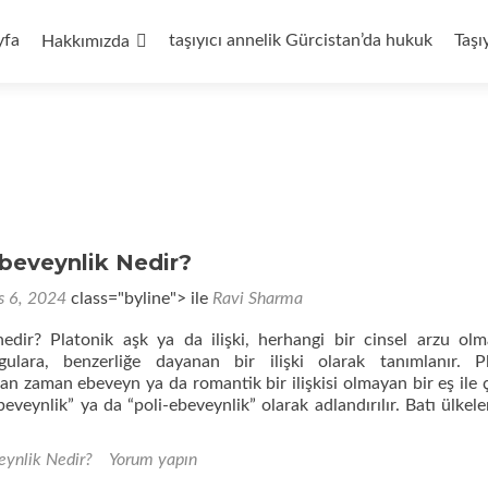
yfa
taşıyıcı annelik Gürcistan’da hukuk
Taşı
Hakkımızda
beveynlik Nedir?
s 6, 2024
class="byline"> ile
Ravi Sharma
 nedir? Platonik aşk ya da ilişki, herhangi bir cinsel arzu olm
gulara, benzerliğe dayanan bir ilişki olarak tanımlanır. P
n zaman ebeveyn ya da romantik bir ilişkisi olmayan bir eş ile
veynlik” ya da “poli-ebeveynlik” olarak adlandırılır. Batı ülkele
eynlik Nedir?
Yorum yapın
onik