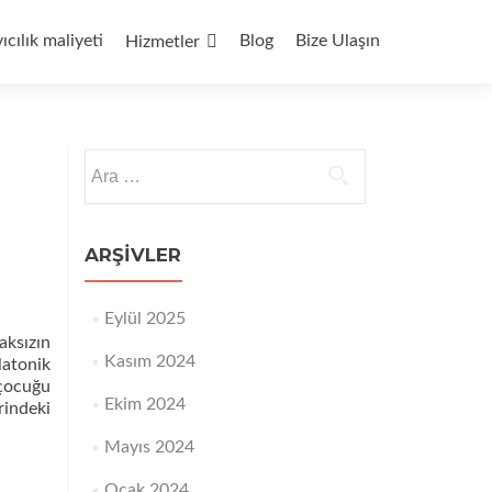
yıcılık maliyeti
Blog
Bize Ulaşın
Hizmetler
Arama:
ARŞIVLER
Eylül 2025
aksızın
Kasım 2024
latonik
 çocuğu
Ekim 2024
rindeki
Mayıs 2024
Ocak 2024