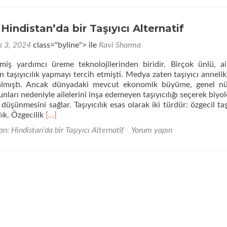
Hindistan’da bir Taşıyıcı Alternatif
s 3, 2024
class="byline"> ile
Ravi Sharma
lişmiş yardımcı üreme teknolojilerinden biridir. Birçok ünlü, ail
 taşıyıcılık yapmayı tercih etmişti. Medya zaten taşıyıcı annelik
 almıştı. Ancak dünyadaki mevcut ekonomik büyüme, genel nü
nları nedeniyle ailelerini inşa edemeyen taşıyıcılığı seçerek biyolo
üşünmesini sağlar. Taşıyıcılık esas olarak iki türdür: özgecil taşı
Daha
ılık. Özgecilik
[…]
fazla
an: Hindistan'da bir Taşıyıcı Alternatif
Yorum yapın
okuyunGürcistan:
Hindistan’da
bir
Taşıyıcı
Alternatif