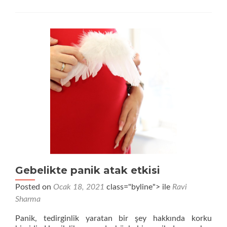
nasıl
popüler
doğurganlık
turizm
destinasyonu
haline
geldi?
Gebelikte panik atak etkisi
Posted on
Ocak 18, 2021
class="byline"> ile
Ravi
Sharma
Panik, tedirginlik yaratan bir şey hakkında korku