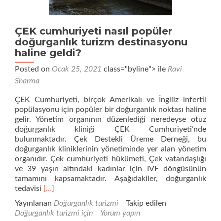
ÇEK cumhuriyeti nasıl popüler
doğurganlık turizm destinasyonu
haline geldi?
Posted on
Ocak 25, 2021
class="byline"> ile
Ravi
Sharma
ÇEK Cumhuriyeti, birçok Amerikalı ve İngiliz infertil
popülasyonu için popüler bir doğurganlık noktası haline
gelir. Yönetim organının düzenlediği neredeyse otuz
doğurganlık kliniği ÇEK Cumhuriyeti’nde
bulunmaktadır. Çek Destekli Üreme Derneği, bu
doğurganlık kliniklerinin yönetiminde yer alan yönetim
organıdır. Çek cumhuriyeti hükümeti, Çek vatandaşlığı
ve 39 yaşın altındaki kadınlar için IVF döngüsünün
tamamını kapsamaktadır. Aşağıdakiler, doğurganlık
Daha
tedavisi
[…]
fazla
Yayınlanan
Doğurganlık turizmi
Takip edilen
okuyunÇEK
Doğurganlık turizmi için
Yorum yapın
cumhuriyeti