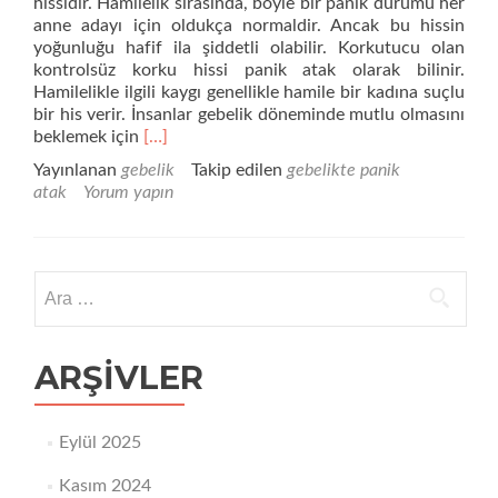
hissidir. Hamilelik sırasında, böyle bir panik durumu her
anne adayı için oldukça normaldir. Ancak bu hissin
yoğunluğu hafif ila şiddetli olabilir. Korkutucu olan
kontrolsüz korku hissi panik atak olarak bilinir.
Hamilelikle ilgili kaygı genellikle hamile bir kadına suçlu
bir his verir. İnsanlar gebelik döneminde mutlu olmasını
Daha
beklemek için
[…]
fazla
Yayınlanan
gebelik
Takip edilen
gebelikte panik
okuyunGebelikte
atak
Yorum yapın
panik
atak
etkisi
Arama:
ARŞIVLER
Eylül 2025
Kasım 2024