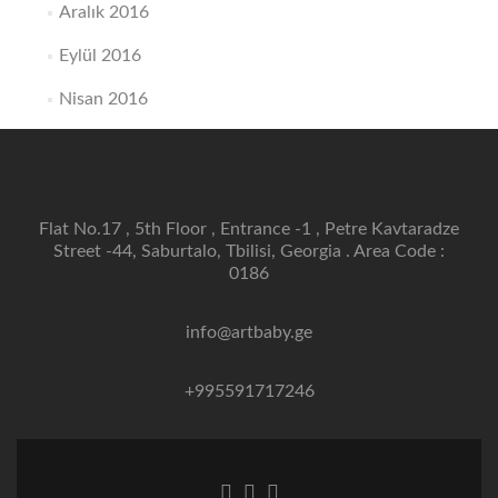
Aralık 2016
Eylül 2016
Nisan 2016
Flat No.17 , 5th Floor , Entrance -1 , Petre Kavtaradze
Street -44, Saburtalo, Tbilisi, Georgia . Area Code :
0186
info@artbaby.ge
+995591717246
Facebook
Twitter
Linkedin