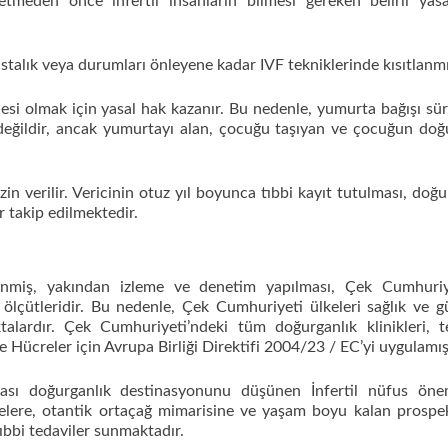
tmeden önce infertil insanların bilmesi gereken belirli yas
stalık veya durumları önleyene kadar IVF tekniklerinde kısıtlanmı
i olmak için yasal hak kazanır. Bu nedenle, yumurta bağışı sü
değildir, ancak yumurtayı alan, çocuğu taşıyan ve çocuğun d
n verilir. Vericinin otuz yıl boyunca tıbbi kayıt tutulması, doğu
 takip edilmektedir.
nlenmiş, yakından izleme ve denetim yapılması, Çek Cumhuriy
n ölçütleridir. Bu nedenle, Çek Cumhuriyeti ülkeleri sağlık ve g
oktalardır. Çek Cumhuriyeti’ndeki tüm doğurganlık klinikleri, t
Hücreler için Avrupa Birliği Direktifi 2004/23 / EC’yi uygulamışt
ası doğurganlık destinasyonunu düşünen İnfertil nüfus önem
elere, otantik ortaçağ mimarisine ve yaşam boyu kalan prospek
ıbbi tedaviler sunmaktadır.