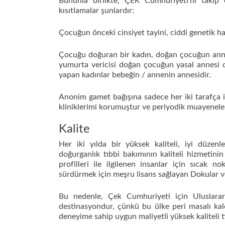
Bununla birlikte, ÇEK Cumhuriyeti’ni takip e
kısıtlamalar şunlardır:
Çocuğun önceki cinsiyet tayini, ciddi genetik ha
Çocuğu doğuran bir kadın, doğan çocuğun annes
yumurta vericisi doğan çocuğun yasal annesi 
yapan kadınlar bebeğin / annenin annesidir.
Anonim gamet bağışına sadece her iki tarafça izi
kliniklerimi korumuştur ve periyodik muayeneler
Kalite
Her iki yılda bir yüksek kaliteli, iyi düze
doğurganlık tıbbi bakımının kaliteli hizmetini
profilleri ile ilgilenen insanlar için sıcak n
sürdürmek için meşru lisans sağlayan Dokular ve 
Bu nedenle, Çek Cumhuriyeti için Uluslarar
destinasyondur, çünkü bu ülke peri masalı kal
deneyime sahip uygun maliyetli yüksek kaliteli t