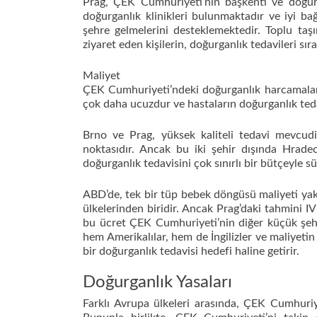
Prag, ÇEK Cumhuriyeti’nin başkenti ve doğurgan
doğurganlık klinikleri bulunmaktadır ve iyi bağ
şehre gelmelerini desteklemektedir. Toplu taş
ziyaret eden kişilerin, doğurganlık tedavileri sı
Maliyet
ÇEK Cumhuriyeti’ndeki doğurganlık harcamaları,
çok daha ucuzdur ve hastaların doğurganlık teda
Brno ve Prag, yüksek kaliteli tedavi mevcud
noktasıdır. Ancak bu iki şehir dışında Hrade
doğurganlık tedavisini çok sınırlı bir bütçeyle s
ABD’de, tek bir tüp bebek döngüsü maliyeti yakl
ülkelerinden biridir. Ancak Prag’daki tahmini IV
bu ücret ÇEK Cumhuriyeti’nin diğer küçük şehir
hem Amerikalılar, hem de İngilizler ve maliyetin 
bir doğurganlık tedavisi hedefi haline getirir.
Doğurganlık Yasaları
Farklı Avrupa ülkeleri arasında, ÇEK Cumhuriye