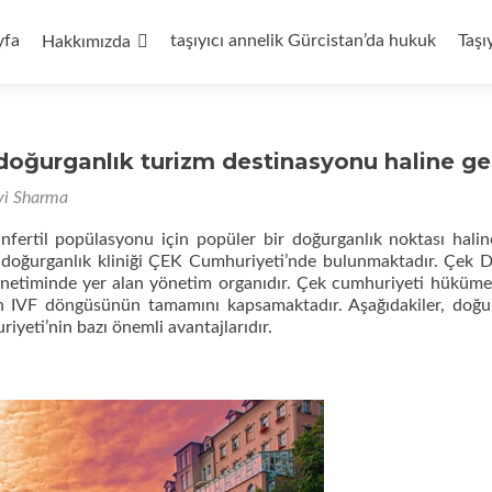
yfa
taşıyıcı annelik Gürcistan’da hukuk
Taşı
Hakkımızda
doğurganlık turizm destinasyonu haline ge
vi Sharma
nfertil popülasyonu için popüler bir doğurganlık noktası haline
 doğurganlık kliniği ÇEK Cumhuriyeti’nde bulunmaktadır. Çek D
önetiminde yer alan yönetim organıdır. Çek cumhuriyeti hüküme
çin IVF döngüsünün tamamını kapsamaktadır. Aşağıdakiler, doğu
riyeti’nin bazı önemli avantajlarıdır.