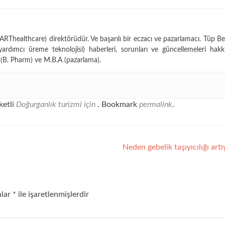
Thealthcare) direktörüdür. Ve başarılı bir eczacı ve pazarlamacı. Tüp Be
yardımcı üreme teknolojisi) haberleri, sorunları ve güncellemeleri hakk
(B. Pharm) ve M.B.A (pazarlama).
ketli
Doğurganlık turizmi için
. Bookmark
permalink
.
Neden gebelik taşıyıcılığı art
nlar
*
ile işaretlenmişlerdir