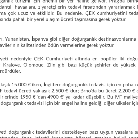
lık turizmi için önemli bir yer haline geliyor. Prag’da birinc
lantılı havaalanı, ziyaretçilerin tedavi fırsatından yararlanmak 
ıma çok ucuz ve etkilidir. Bu nedenle, ÇEK cumhuriyetini teda
rasında pahalı bir yerel ulaşım ücreti taşımasına gerek yoktur.
 Yunanistan, İspanya gibi diğer doğurganlık destinasyonlarına 
vilerinin kalitesinden ödün vermelerine gerek yoktur.
iyeti nedeniyle ÇEK Cumhuriyeti altında en popüler iki doğu
c Kralove, Olomouc, Zlin gibi bazı küçük şehirler de yüksek k
ürdürdüler.
aşık 15.000 € iken, İngiltere doğurganlık tedavisi için en pahalı
F tedavi ücreti yaklaşık 2.500 € ‘dur; Brno’da bu ücret 2.200 € ol
lerinde 1950 € ‘dan 4900 €’ ya kadar düşebilir. Bu IVF maliyet
doğurganlık tedavisi için bir engel haline geldiği diğer ülkeler içi
ti doğurganlık tedavilerini destekleyen bazı uygun yasalara sa