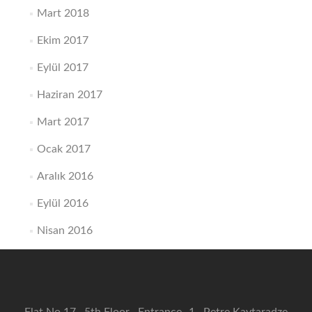
Mart 2018
Ekim 2017
Eylül 2017
Haziran 2017
Mart 2017
Ocak 2017
Aralık 2016
Eylül 2016
Nisan 2016