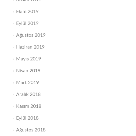
Ekim 2019
Eylül 2019
Ağustos 2019
Haziran 2019
Mayıs 2019
Nisan 2019
Mart 2019
Aralık 2018
Kasım 2018
Eylül 2018
Ağustos 2018