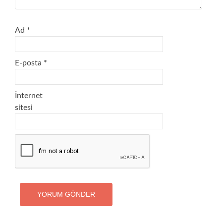
Ad
*
E-posta
*
İnternet
sitesi