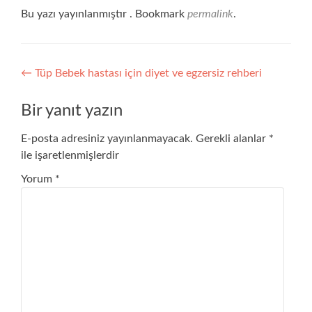
Bu yazı yayınlanmıştır . Bookmark
permalink
.
Yazı
←
Tüp Bebek hastası için diyet ve egzersiz rehberi
gezinmesi
Bir yanıt yazın
E-posta adresiniz yayınlanmayacak.
Gerekli alanlar
*
ile işaretlenmişlerdir
Yorum
*