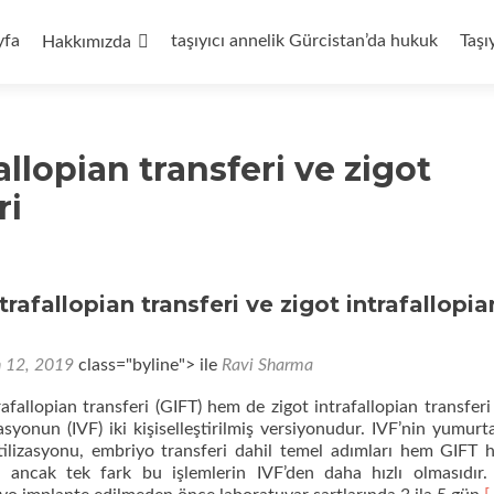
yfa
taşıyıcı annelik Gürcistan’da hukuk
Taşı
Hakkımızda
llopian transferi ve zigot
ri
rafallopian transferi ve zigot intrafallopia
n 12, 2019
class="byline"> ile
Ravi Sharma
fallopian transferi (GIFT) hem de zigot intrafallopian transferi 
zasyonun (IVF) iki kişiselleştirilmiş versiyonudur. IVF’nin yumurta
tilizasyonu, embriyo transferi dahil temel adımları hem GIFT
, ancak tek fark bu işlemlerin IVF’den daha hızlı olmasıdır.