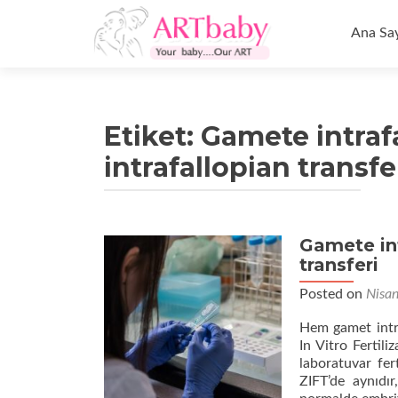
İçeriğe
geç
Ana Sa
Etiket:
Gamete intrafa
intrafallopian transfe
Gamete int
transferi
Posted on
Nisa
Hem gamet intra
In Vitro Fertili
laboratuvar fer
ZIFT’de aynıdır