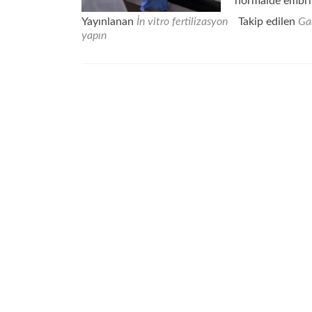
normalde embriy
Yayınlanan
İn vitro fertilizasyon
Takip edilen
Gam
yapın