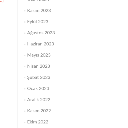
aha
…]
azla
m
Kasım 2023
kuyunGamete
ntrafallopian
Eylül 2023
ransferi
e
Ağustos 2023
igot
ntrafallopian
Haziran 2023
ransferi
Mayıs 2023
Nisan 2023
Şubat 2023
Ocak 2023
Aralık 2022
Kasım 2022
Ekim 2022