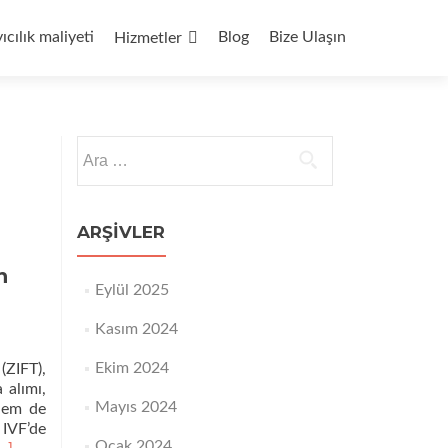
yıcılık maliyeti
Blog
Bize Ulaşın
Hizmetler
Arama:
ARŞIVLER
n
Eylül 2025
Kasım 2024
Ekim 2024
(ZIFT),
 alımı,
Mayıs 2024
 hem de
 IVF’de
Ocak 2024