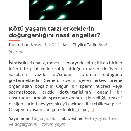
Kötü yaşam tarzı erkeklerin
doğurganlığını nasıl engeller?
Posted on
Kasım 1, 2021
class="byline"> ile
Ravi
Sharma
İstatistiksel analiz, mevcut senaryoda, altı çiftten birinin
infertilite problemine sahip olduğunu ve erkek üyenin
vakaların yüzde 50’sinden sorumlu olduğunu
göstermektedir. Semen, sperm içeren erkek üreme
organından boşaltılır. Olgun bir sperm hücresi veya
spermatozoa, erkek doğurganlığının önemli bir
unsurudur. Ancak spermatozoanın işlevselliği, reaktif
oksijen türleri seviyesinin yükselmesi ile tehlikeye girer.
Daha
Oksijenin yaşam için gerekli olduğu iyi
[…]
fazla
Yayınlanan
Doğurganlık
Takip edilen
Kötü yaşam tarzı
okuyunKötü
ve doğurganlık
Yorum yapın
yaşam