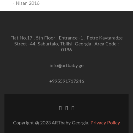
Nisan 2016
Flat No.17 , 5th Floor , Entrance -1 , Petre Kavtaradze
Street -44, Saburtalo, Tbilisi, Georgia . Area Code :
0186
info@artbaby.ge
+995591717246
Facebook
Twitter
Linkedin
bağlantısı
bağlantısı
bağlantısı
Copyright @ 2023 ARTbaby Georgia.
Privacy Policy