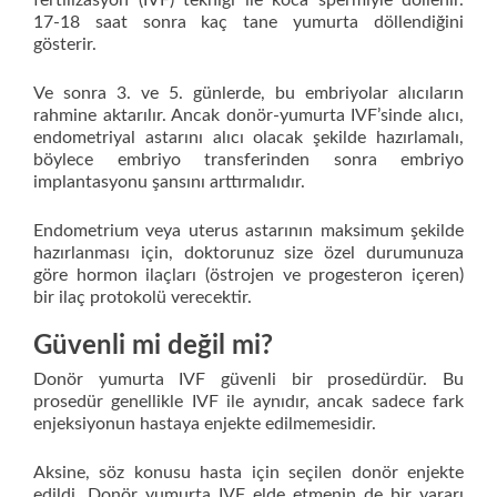
fertilizasyon (IVF) tekniği ile koca spermiyle döllenir.
17-18 saat sonra kaç tane yumurta döllendiğini
gösterir.
Ve sonra 3. ve 5. günlerde, bu embriyolar alıcıların
rahmine aktarılır. Ancak donör-yumurta IVF’sinde alıcı,
endometriyal astarını alıcı olacak şekilde hazırlamalı,
böylece embriyo transferinden sonra embriyo
implantasyonu şansını arttırmalıdır.
Endometrium veya uterus astarının maksimum şekilde
hazırlanması için, doktorunuz size özel durumunuza
göre hormon ilaçları (östrojen ve progesteron içeren)
bir ilaç protokolü verecektir.
Güvenli mi değil mi?
Donör yumurta IVF güvenli bir prosedürdür. Bu
prosedür genellikle IVF ile aynıdır, ancak sadece fark
enjeksiyonun hastaya enjekte edilmemesidir.
Aksine, söz konusu hasta için seçilen donör enjekte
edildi. Donör yumurta IVF elde etmenin de bir yararı