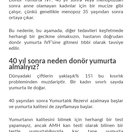
Donör Yumurta IVF, 40 yıl sonra veya menopozdan
sonra anne olamayan kadınlar için bir mucize gibi
çalışır, çünkü genellikle menopoz 35 yaşından sonra
ortaya çıkar.
Bu nedenle, bu aşamada, diğer tedavileri keşfetmede
herhangi bir gecikme olmaksızın, hastanın doğrudan
donör yumurta IVF’sine gitmesi tıbbi olarak tavsiye
edilir.
40 yıl sonra neden donör yumurta
almalıyız?
Dünyadaki çiftlerin yaklaşık% 15’i bu kısırlık
probleminden muzdariptir. Bir kadın sınırlı sayıda
yumurta ile doğar.
40 yaşından sonra Yumurtalık Rezervi azalmaya başlar
ve yumurta kalitesi de zayıflamaya başlar.
Yumurtanın kalitesini bilmek için herhangi bir test
yapamayız, ancak AMH kan testi olarak bilinen bir
testle yumurtalığınızda kaç tane yumurta