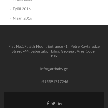
Eylül 2016
Nisan 2016
Flat No.17 , 5th Floor , Entrance -1 , Petre Kavtaradze
Street -44, Saburtalo, Tbilisi, Georgia . Area Code :
0186
info@artbaby.ge
+995591717246
Facebook
Twitter
Linkedin