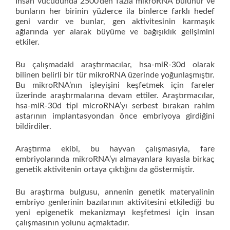
İnsan vücudunda 2500’den fazla mikroRNA bulunur ve
bunların her birinin yüzlerce ila binlerce farklı hedef
geni vardır ve bunlar, gen aktivitesinin karmaşık
ağlarında yer alarak büyüme ve bağışıklık gelişimini
etkiler.
Bu çalışmadaki araştırmacılar, hsa-miR-30d olarak
bilinen belirli bir tür mikroRNA üzerinde yoğunlaşmıştır.
Bu mikroRNA’nın işleyişini keşfetmek için fareler
üzerinde araştırmalarına devam ettiler. Araştırmacılar,
hsa-miR-30d tipi microRNA’yı serbest bırakan rahim
astarının implantasyondan önce embriyoya girdiğini
bildirdiler.
Araştırma ekibi, bu hayvan çalışmasıyla, fare
embriyolarında mikroRNA’yı almayanlara kıyasla birkaç
genetik aktivitenin ortaya çıktığını da göstermiştir.
Bu araştırma bulgusu, annenin genetik materyalinin
embriyo genlerinin bazılarının aktivitesini etkilediği bu
yeni epigenetik mekanizmayı keşfetmesi için insan
çalışmasının yolunu açmaktadır.