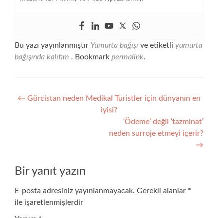
Bu yazı yayınlanmıştır
Yumurta bağışı
ve etiketli
yumurta
bağışında kalıtım
. Bookmark
permalink
.
Yazı
←
Gürcistan neden Medikal Turistler için dünyanın en
iyisi?
gezinmesi
‘Ödeme’ değil ‘tazminat’
neden surroje etmeyi içerir?
→
Bir yanıt yazın
E-posta adresiniz yayınlanmayacak.
Gerekli alanlar
*
ile işaretlenmişlerdir